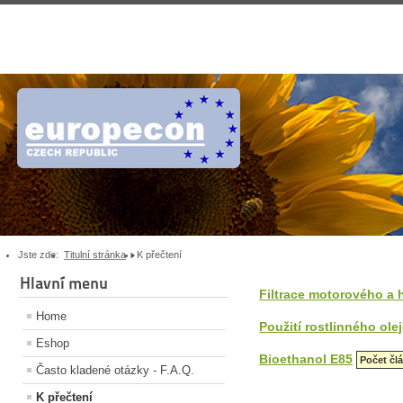
Jste zde:
Titulní stránka
K přečtení
Hlavní menu
Filtrace motorového a 
Home
Použití rostlinného olej
Eshop
Bioethanol E85
Počet čl
Často kladené otázky - F.A.Q.
K přečtení