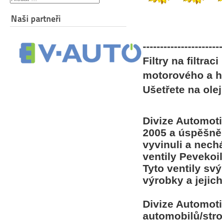
Naši partneři
----------------------
Filtry na filtrac
motorového a h
Ušetřete na olej
Divize Automoti
2005 a úspěšně
vyvinuli a nec
ventily Pevekoi
Tyto ventily sv
výrobky a jejic
Divize Automot
automobilů/stro