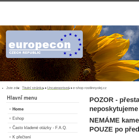
Jste zde:
Titulní stránka
Uncategorised
e-shop rostlinnyolej.cz
Hlavní menu
POZOR - přest
neposkytujeme 
Home
Eshop
NEMÁME kamenn
Často kladené otázky - F.A.Q.
POUZE po přede
K přečtení