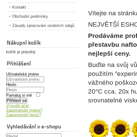
Kontakt
Vítejte na strá
Obchodní podmínky
NEJVĚTŠÍ ESHOP 
Zásady zpracování osobních údajů
Prodáváme prof
Nákupní košík
přestavbu nafto
košík je prázdný
nejlepší ceny.
Přihlášení
Buďte na svůj vůz
použitím "experi
Uživatelské jméno
vážného poškozen
Heslo
20°C cca. 20x hu
Pamatuj si mě
srovnatelné visko
Přihlásit se
Vytvořit účet
Zapomenuté jméno?
Zapomenuté heslo?
Vyhledávání v e-shopu